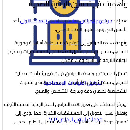
وأهميته في تحسين الرعاية الصحية
يعد إعدا
د وتجهيز المرافق الطبية وعيادات الإسعاف الأولي
أحد
الأسس التي يقوم عليها النظام الصحي.
وتهدف هذه المرافق إلى توفير خدمات طبية أساسية وفورية
للمرضى، مما يسهم في تقليل الضغط على المستشفيات وتقديم
الرعاية اللازمة في أسرع وقت ممكن.
تتمثل أهمية تجهيز هذه المرافق في توفير بيئة آمنة وعملية
تشغيل العيادات الإسعافية
للمرضى، حيث يتم تزويدها بأحدث المعدات الطبية والتقنيات
التشخيصية لضمان دقة وسرعة التشخيص والعلاج.
وتركز المملكة على تعزيز هذه المرافق لدعم الرعاية الصحية الأولية
وتقليل نسب التحويل إلى المستشفيات الكبيرة، مما يؤدي إلى
خدمات النقل الخاص VIP
تحسين جودة الرعاية وتقليل الأعباء المالية على النظام الصحي.